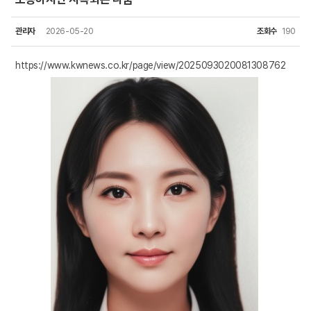
관리자
2026-05-20
조회수
190
https://www.kwnews.co.kr/page/view/2025093020081308762